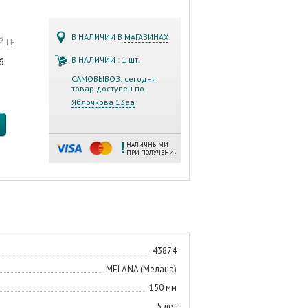
В НАЛИЧИИ В
МАГАЗИНАХ
АЙТЕ
В НАЛИЧИИ : 1 шт.
б.
САМОВЫВОЗ: сегодня
товар доступен по
Яблочкова 13аа
НАЛИЧНЫМИ
ПРИ ПОЛУЧЕНИИ
43874
MELANA (Мелана)
150 мм
5 лет