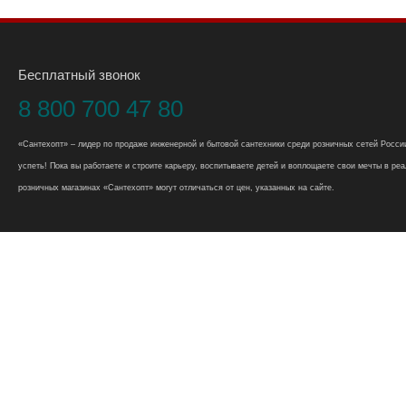
Бесплатный звонок
8 800 700 47 80
«Сантехопт» – лидер по продаже инженерной и бытовой сантехники среди розничных сетей России
успеть! Пока вы работаете и строите карьеру, воспитываете детей и воплощаете свои мечты в реал
розничных магазинах «Сантехопт» могут отличаться от цен, указанных на сайте.