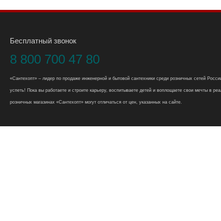
Бесплатный звонок
8 800 700 47 80
«Сантехопт» – лидер по продаже инженерной и бытовой сантехники среди розничных сетей России
успеть! Пока вы работаете и строите карьеру, воспитываете детей и воплощаете свои мечты в реал
розничных магазинах «Сантехопт» могут отличаться от цен, указанных на сайте.