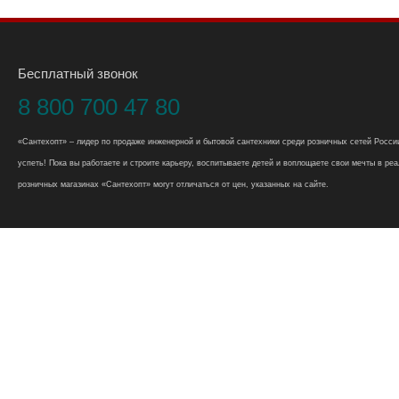
Бесплатный звонок
8 800 700 47 80
«Сантехопт» – лидер по продаже инженерной и бытовой сантехники среди розничных сетей России
успеть! Пока вы работаете и строите карьеру, воспитываете детей и воплощаете свои мечты в реал
розничных магазинах «Сантехопт» могут отличаться от цен, указанных на сайте.