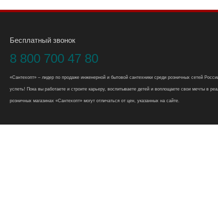
Бесплатный звонок
8 800 700 47 80
«Сантехопт» – лидер по продаже инженерной и бытовой сантехники среди розничных сетей России
успеть! Пока вы работаете и строите карьеру, воспитываете детей и воплощаете свои мечты в реал
розничных магазинах «Сантехопт» могут отличаться от цен, указанных на сайте.