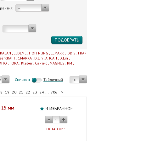
арантия:
--
:
--
IKALAN
,
LEDEME
,
HOFFNUNG
,
LEMARK
,
IDDIS
,
FRAP
serKRAFT
,
1MARKA
,
D.Lin
,
AHCAH
,
D.Lin
,
KITO
,
FORA
,
Kleber
,
Сантис
,
MAGNUS
,
RM
,
Cписком
Табличный
у
10
...
18
19
20
21
22
23
24
706
>
и 15 мм
В ИЗБРАННОЕ
ОСТАТОК: 1