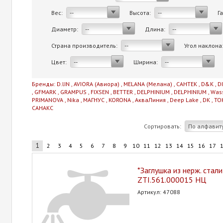
Вес:
Высота:
Г
--
--
Диаметр:
Длина:
--
--
Страна производитель:
Угол наклона
--
Цвет:
Ширина:
--
--
Бренды:
D.lIN
,
AVIORA (Авиора)
,
MELANA (Мелана)
,
САНТЕК
,
D&K
,
D
,
GFMARK
,
GRAMPUS
,
FIXSEN
,
BETTER
,
DELPHINIUM
,
DELPHINIUM
,
Was
PRIMANOVA
,
Nika
,
МАГНУС
,
KORONA
,
АкваЛиния
,
Deep Lake
,
DK
,
TO
САНАКС
Сортировать:
По алфавит
1
2
3
4
5
6
7
8
9
10
11
12
13
14
15
16
17
*Заглушка из нерж. стал
ZTI.561.000015 НЦ
Артикул: 47088