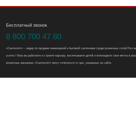
Бесплатный звонок
8 800 700 47 80
«Сантехопт» – лидер по продаже инженерной и бытовой сантехники среди розничных сетей России
успеть! Пока вы работаете и строите карьеру, воспитываете детей и воплощаете свои мечты в реал
розничных магазинах «Сантехопт» могут отличаться от цен, указанных на сайте.