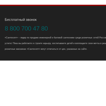
Бесплатный звонок
8 800 700 47 80
«Сантехопт» – лидер по продаже инженерной и бытовой сантехники среди розничных сетей России
успеть! Пока вы работаете и строите карьеру, воспитываете детей и воплощаете свои мечты в реал
розничных магазинах «Сантехопт» могут отличаться от цен, указанных на сайте.