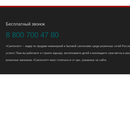
Бесплатный звонок
8 800 700 47 80
«Сантехопт» – лидер по продаже инженерной и бытовой сантехники среди розничных сетей России
успеть! Пока вы работаете и строите карьеру, воспитываете детей и воплощаете свои мечты в реал
розничных магазинах «Сантехопт» могут отличаться от цен, указанных на сайте.