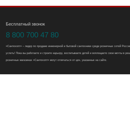
Бесплатный звонок
8 800 700 47 80
«Сантехопт» – лидер по продаже инженерной и бытовой сантехники среди розничных сетей России
успеть! Пока вы работаете и строите карьеру, воспитываете детей и воплощаете свои мечты в реал
розничных магазинах «Сантехопт» могут отличаться от цен, указанных на сайте.