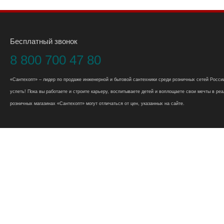
Бесплатный звонок
8 800 700 47 80
«Сантехопт» – лидер по продаже инженерной и бытовой сантехники среди розничных сетей России
успеть! Пока вы работаете и строите карьеру, воспитываете детей и воплощаете свои мечты в реал
розничных магазинах «Сантехопт» могут отличаться от цен, указанных на сайте.