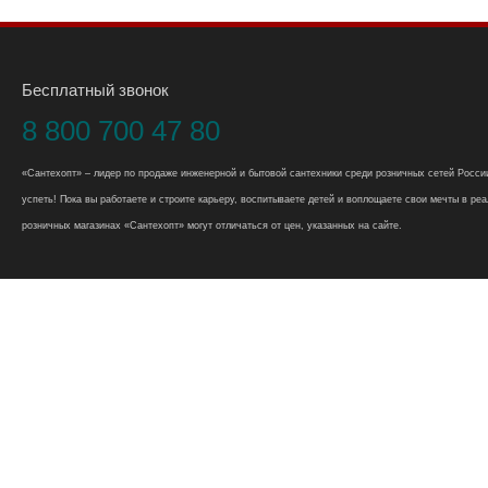
Бесплатный звонок
8 800 700 47 80
«Сантехопт» – лидер по продаже инженерной и бытовой сантехники среди розничных сетей России
успеть! Пока вы работаете и строите карьеру, воспитываете детей и воплощаете свои мечты в реал
розничных магазинах «Сантехопт» могут отличаться от цен, указанных на сайте.