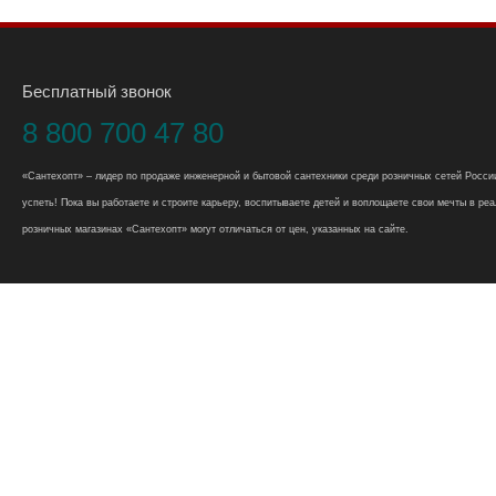
Бесплатный звонок
8 800 700 47 80
«Сантехопт» – лидер по продаже инженерной и бытовой сантехники среди розничных сетей России
успеть! Пока вы работаете и строите карьеру, воспитываете детей и воплощаете свои мечты в реал
розничных магазинах «Сантехопт» могут отличаться от цен, указанных на сайте.