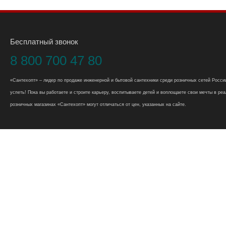
Бесплатный звонок
8 800 700 47 80
«Сантехопт» – лидер по продаже инженерной и бытовой сантехники среди розничных сетей России
успеть! Пока вы работаете и строите карьеру, воспитываете детей и воплощаете свои мечты в реал
розничных магазинах «Сантехопт» могут отличаться от цен, указанных на сайте.