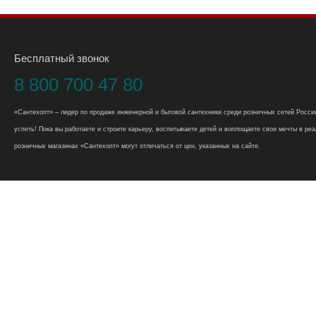
Бесплатный звонок
8 800 700 47 80
«Сантехопт» – лидер по продаже инженерной и бытовой сантехники среди розничных сетей России
успеть! Пока вы работаете и строите карьеру, воспитываете детей и воплощаете свои мечты в реал
розничных магазинах «Сантехопт» могут отличаться от цен, указанных на сайте.