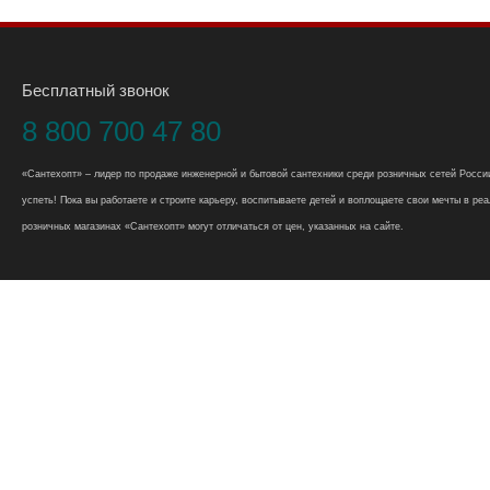
Бесплатный звонок
8 800 700 47 80
«Сантехопт» – лидер по продаже инженерной и бытовой сантехники среди розничных сетей России
успеть! Пока вы работаете и строите карьеру, воспитываете детей и воплощаете свои мечты в реал
розничных магазинах «Сантехопт» могут отличаться от цен, указанных на сайте.