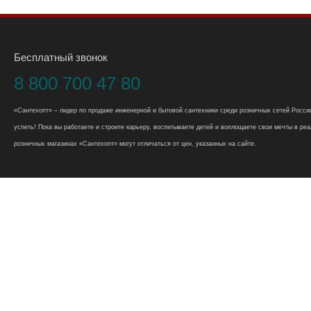
Бесплатный звонок
8 800 700 47 80
«Сантехопт» – лидер по продаже инженерной и бытовой сантехники среди розничных сетей России
успеть! Пока вы работаете и строите карьеру, воспитываете детей и воплощаете свои мечты в реал
розничных магазинах «Сантехопт» могут отличаться от цен, указанных на сайте.