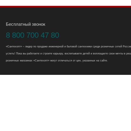
Бесплатный звонок
8 800 700 47 80
«Сантехопт» – лидер по продаже инженерной и бытовой сантехники среди розничных сетей России
успеть! Пока вы работаете и строите карьеру, воспитываете детей и воплощаете свои мечты в реал
розничных магазинах «Сантехопт» могут отличаться от цен, указанных на сайте.