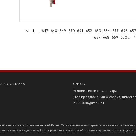
<
1
...
647
648
649
650
651
652
653
654
655
656
65
667
668
669
670
...
7
А И ДОСТАВКА
СЕРВИС
Условия возврата товара
Для предложений о сотрудничеств
2159008@mail.ru
ой сантехники среди розничных сетей России. Мы видим, насколько стремительна жизнь и как важно всё ус
ом – в шаге, в клике, по звонку. Цены в розничных магазинах «Сантехопт» могут отличаться от цен, указан