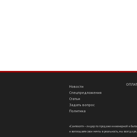
ОПЛАТ
Новости
Спецпредложения
Статьи
Задать вопрос
Политика
«Сантехопт» – лидер по продаже инженерной и бытов
и воплощаете свои мечты в реальность, мы всегда ряд