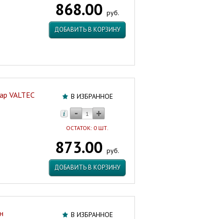
868.00
отстойником
руб.
VALTEC
VT.388.N.04
ДОБАВИТЬ В КОРЗИНУ
Италия
Артикул:
92684
нар VALTEC
В ИЗБРАННОЕ
ОСТАТОК: 0 ШТ.
873.00
руб.
ДОБАВИТЬ В КОРЗИНУ
н
В ИЗБРАННОЕ