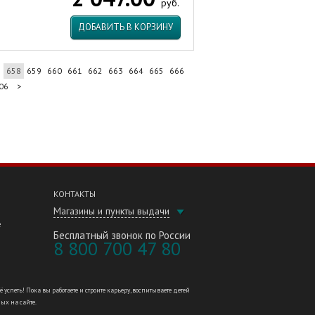
руб.
ДОБАВИТЬ В КОРЗИНУ
7
658
659
660
661
662
663
664
665
666
06
>
КОНТАКТЫ
Магазины и пункты выдачи
е
Бесплатный звонок по России
8 800 700 47 80
петь! Пока вы работаете и строите карьеру, воспитываете детей
ных на сайте.