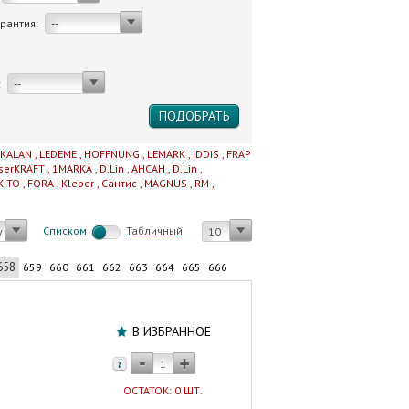
арантия:
--
:
--
IKALAN
,
LEDEME
,
HOFFNUNG
,
LEMARK
,
IDDIS
,
FRAP
serKRAFT
,
1MARKA
,
D.Lin
,
AHCAH
,
D.Lin
,
KITO
,
FORA
,
Kleber
,
Сантис
,
MAGNUS
,
RM
,
Cписком
Табличный
у
10
658
659
660
661
662
663
664
665
666
Фильтр
прямой
В ИЗБРАННОЕ
1/2"
вн-
вн
ОСТАТОК: 0 ШТ.
с