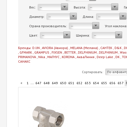
Вес:
Высота:
Г
--
--
Диаметр:
Длина:
--
--
Страна производитель:
Угол наклона
--
Цвет:
Ширина:
--
--
Бренды:
D.lIN
,
AVIORA (Авиора)
,
MELANA (Мелана)
,
САНТЕК
,
D&K
,
D
,
GFMARK
,
GRAMPUS
,
FIXSEN
,
BETTER
,
DELPHINIUM
,
DELPHINIUM
,
Was
PRIMANOVA
,
Nika
,
МАГНУС
,
KORONA
,
АкваЛиния
,
Deep Lake
,
DK
,
TO
САНАКС
Сортировать:
По алфавит
...
<
1
647
648
649
650
651
652
653
654
655
656
657
...
667
668
669
670
706
>