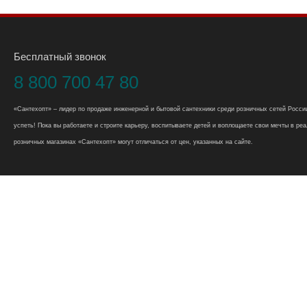
Бесплатный звонок
8 800 700 47 80
«Сантехопт» – лидер по продаже инженерной и бытовой сантехники среди розничных сетей России
успеть! Пока вы работаете и строите карьеру, воспитываете детей и воплощаете свои мечты в реал
розничных магазинах «Сантехопт» могут отличаться от цен, указанных на сайте.