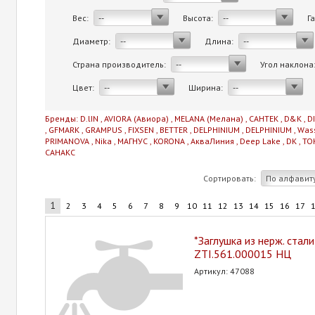
Вес:
Высота:
Г
--
--
Диаметр:
Длина:
--
--
Страна производитель:
Угол наклона
--
Цвет:
Ширина:
--
--
Бренды:
D.lIN
,
AVIORA (Авиора)
,
MELANA (Мелана)
,
САНТЕК
,
D&K
,
D
,
GFMARK
,
GRAMPUS
,
FIXSEN
,
BETTER
,
DELPHINIUM
,
DELPHINIUM
,
Was
PRIMANOVA
,
Nika
,
МАГНУС
,
KORONA
,
АкваЛиния
,
Deep Lake
,
DK
,
TO
САНАКС
Сортировать:
По алфавит
1
2
3
4
5
6
7
8
9
10
11
12
13
14
15
16
17
*Заглушка из нерж. стал
ZTI.561.000015 НЦ
Артикул: 47088