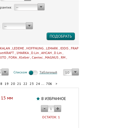
арантия:
--
:
--
IKALAN
,
LEDEME
,
HOFFNUNG
,
LEMARK
,
IDDIS
,
FRAP
serKRAFT
,
1MARKA
,
D.Lin
,
AHCAH
,
D.Lin
,
KITO
,
FORA
,
Kleber
,
Сантис
,
MAGNUS
,
RM
,
Cписком
Табличный
у
10
...
18
19
20
21
22
23
24
706
>
и 15 мм
В ИЗБРАННОЕ
ОСТАТОК: 1