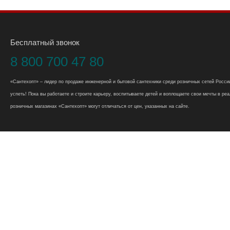
Бесплатный звонок
8 800 700 47 80
«Сантехопт» – лидер по продаже инженерной и бытовой сантехники среди розничных сетей России
успеть! Пока вы работаете и строите карьеру, воспитываете детей и воплощаете свои мечты в реал
розничных магазинах «Сантехопт» могут отличаться от цен, указанных на сайте.