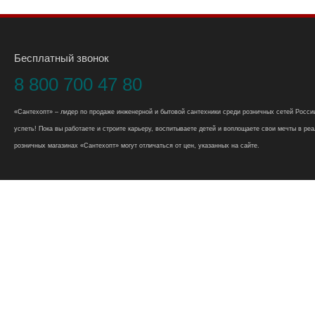
Бесплатный звонок
8 800 700 47 80
«Сантехопт» – лидер по продаже инженерной и бытовой сантехники среди розничных сетей России
успеть! Пока вы работаете и строите карьеру, воспитываете детей и воплощаете свои мечты в реал
розничных магазинах «Сантехопт» могут отличаться от цен, указанных на сайте.