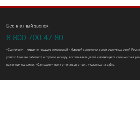
Бесплатный звонок
8 800 700 47 80
«Сантехопт» – лидер по продаже инженерной и бытовой сантехники среди розничных сетей России
успеть! Пока вы работаете и строите карьеру, воспитываете детей и воплощаете свои мечты в реал
розничных магазинах «Сантехопт» могут отличаться от цен, указанных на сайте.