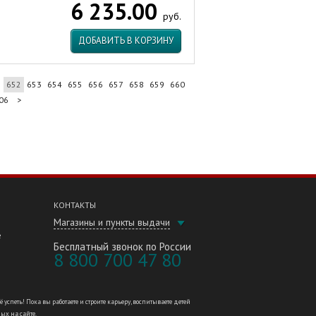
6 235.00
руб.
ДОБАВИТЬ В КОРЗИНУ
1
652
653
654
655
656
657
658
659
660
06
>
КОНТАКТЫ
Магазины и пункты выдачи
е
Бесплатный звонок по России
8 800 700 47 80
петь! Пока вы работаете и строите карьеру, воспитываете детей
ных на сайте.