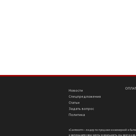
ОПЛАТ
Новости
Спецпредложения
Статьи
Задать вопрос
Политика
«Сантехопт» – лидер по продаже инженерной и бытов
и воплощаете свои мечты в реальность, мы всегда ряд