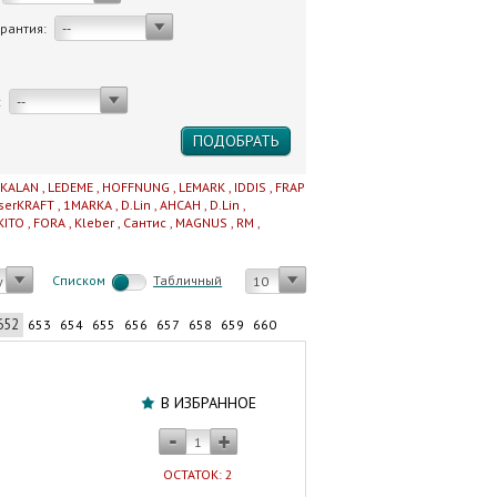
арантия:
--
:
--
IKALAN
,
LEDEME
,
HOFFNUNG
,
LEMARK
,
IDDIS
,
FRAP
serKRAFT
,
1MARKA
,
D.Lin
,
AHCAH
,
D.Lin
,
KITO
,
FORA
,
Kleber
,
Сантис
,
MAGNUS
,
RM
,
Cписком
Табличный
у
10
652
653
654
655
656
657
658
659
660
Унитаз
с
В ИЗБРАННОЕ
бачком
SANTERI
"Прайм"
ОСТАТОК: 2
косой