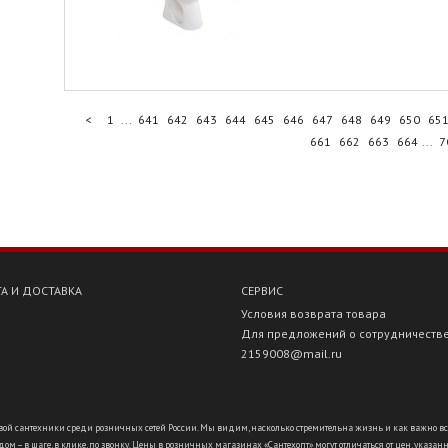
<
1
...
641
642
643
644
645
646
647
648
649
650
65
661
662
663
664
...
7
А И ДОСТАВКА
СЕРВИС
Условия возврата товара
Для предложений о сотрудничеств
2159008@mail.ru
ой сантехники среди розничных сетей России. Мы видим, насколько стремительна жизнь и как важно всё ус
ом – в шаге, в клике, по звонку. Цены в розничных магазинах «Сантехопт» могут отличаться от цен, указан