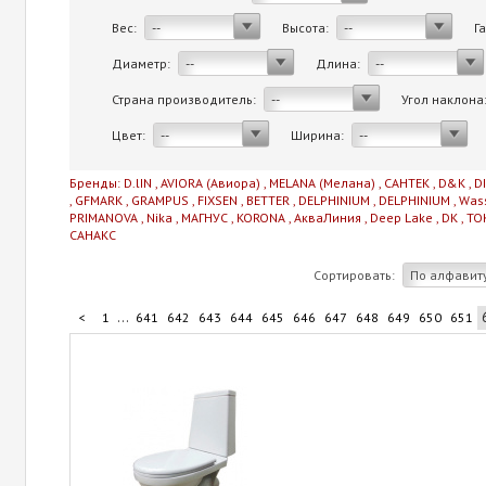
Вес:
Высота:
Г
--
--
Диаметр:
Длина:
--
--
Страна производитель:
Угол наклона
--
Цвет:
Ширина:
--
--
Бренды:
D.lIN
,
AVIORA (Авиора)
,
MELANA (Мелана)
,
САНТЕК
,
D&K
,
D
,
GFMARK
,
GRAMPUS
,
FIXSEN
,
BETTER
,
DELPHINIUM
,
DELPHINIUM
,
Was
PRIMANOVA
,
Nika
,
МАГНУС
,
KORONA
,
АкваЛиния
,
Deep Lake
,
DK
,
TO
САНАКС
Сортировать:
По алфавит
...
<
1
641
642
643
644
645
646
647
648
649
650
651
...
661
662
663
664
706
>