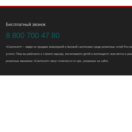
Бесплатный звонок
8 800 700 47 80
«Сантехопт» – лидер по продаже инженерной и бытовой сантехники среди розничных сетей России
успеть! Пока вы работаете и строите карьеру, воспитываете детей и воплощаете свои мечты в реал
розничных магазинах «Сантехопт» могут отличаться от цен, указанных на сайте.