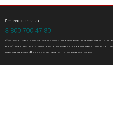
Бесплатный звонок
8 800 700 47 80
«Сантехопт» – лидер по продаже инженерной и бытовой сантехники среди розничных сетей России
успеть! Пока вы работаете и строите карьеру, воспитываете детей и воплощаете свои мечты в реал
розничных магазинах «Сантехопт» могут отличаться от цен, указанных на сайте.