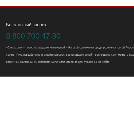
Бесплатный звонок
8 800 700 47 80
«Сантехопт» – лидер по продаже инженерной и бытовой сантехники среди розничных сетей России
успеть! Пока вы работаете и строите карьеру, воспитываете детей и воплощаете свои мечты в реал
розничных магазинах «Сантехопт» могут отличаться от цен, указанных на сайте.