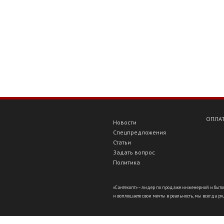
ОПЛАТ
Новости
Спецпредложения
Статьи
Задать вопрос
Политика
«Сантехопт» – лидер по продаже инженерной и бытов
и воплощаете свои мечты в реальность, мы всегда ряд
//