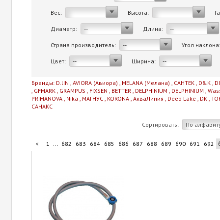
Вес:
Высота:
Г
--
--
Диаметр:
Длина:
--
--
Страна производитель:
Угол наклона
--
Цвет:
Ширина:
--
--
Бренды:
D.lIN
,
AVIORA (Авиора)
,
MELANA (Мелана)
,
САНТЕК
,
D&K
,
D
,
GFMARK
,
GRAMPUS
,
FIXSEN
,
BETTER
,
DELPHINIUM
,
DELPHINIUM
,
Was
PRIMANOVA
,
Nika
,
МАГНУС
,
KORONA
,
АкваЛиния
,
Deep Lake
,
DK
,
TO
САНАКС
Сортировать:
По алфавит
...
<
1
682
683
684
685
686
687
688
689
690
691
692
...
702
703
704
705
710
>