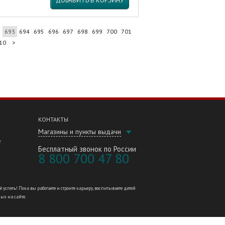
ДОБАВИТЬ В КОРЗИНУ
2
693
694
695
696
697
698
699
700
701
10
>
КОНТАКТЫ
Магазины и пункты выдачи
е
Бесплатный звонок по России
8 800 700 47 80
петь! Пока вы работаете и строите карьеру, воспитываете детей
ных на сайте.