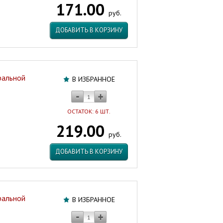
171.00
м.
руб.
Россия
Артикул:
ДОБАВИТЬ В КОРЗИНУ
93818
ральной
В ИЗБРАННОЕ
ОСТАТОК: 6 ШТ.
219.00
руб.
ДОБАВИТЬ В КОРЗИНУ
ральной
В ИЗБРАННОЕ