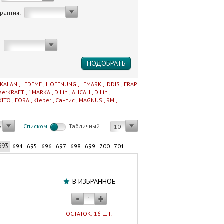
арантия:
--
:
--
IKALAN
,
LEDEME
,
HOFFNUNG
,
LEMARK
,
IDDIS
,
FRAP
serKRAFT
,
1MARKA
,
D.Lin
,
AHCAH
,
D.Lin
,
KITO
,
FORA
,
Kleber
,
Сантис
,
MAGNUS
,
RM
,
Cписком
Табличный
у
10
693
694
695
696
697
698
699
700
701
Шланг
заливной
В ИЗБРАННОЕ
для
стиральной
машины
ОСТАТОК: 16 ШТ.
1