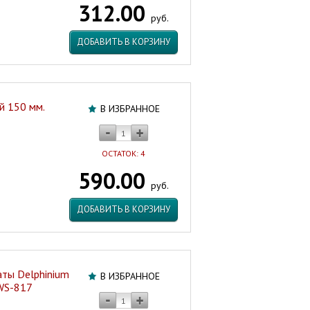
312.00
Артикул:
руб.
16167
ДОБАВИТЬ В КОРЗИНУ
й 150 мм.
В ИЗБРАННОЕ
ОСТАТОК: 4
590.00
руб.
ДОБАВИТЬ В КОРЗИНУ
ты Delphinium
В ИЗБРАННОЕ
WS-817