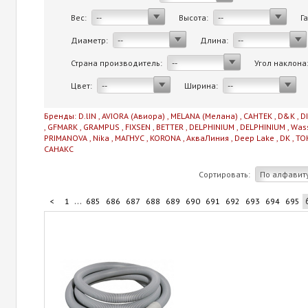
Вес:
Высота:
Г
--
--
Диаметр:
Длина:
--
--
Страна производитель:
Угол наклона
--
Цвет:
Ширина:
--
--
Бренды:
D.lIN
,
AVIORA (Авиора)
,
MELANA (Мелана)
,
САНТЕК
,
D&K
,
D
,
GFMARK
,
GRAMPUS
,
FIXSEN
,
BETTER
,
DELPHINIUM
,
DELPHINIUM
,
Was
PRIMANOVA
,
Nika
,
МАГНУС
,
KORONA
,
АкваЛиния
,
Deep Lake
,
DK
,
TO
САНАКС
Сортировать:
По алфавит
...
<
1
685
686
687
688
689
690
691
692
693
694
695
...
705
706
707
708
710
>