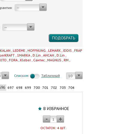
арантия:
--
:
--
IKALAN
,
LEDEME
,
HOFFNUNG
,
LEMARK
,
IDDIS
,
FRAP
serKRAFT
,
1MARKA
,
D.Lin
,
AHCAH
,
D.Lin
,
KITO
,
FORA
,
Kleber
,
Сантис
,
MAGNUS
,
RM
,
Cписком
Табличный
у
10
696
697
698
699
700
701
702
703
704
Шланг
сливной
В ИЗБРАННОЕ
нераздвижной
5.0
м.
ОСТАТОК: 4 ШТ.
Россия