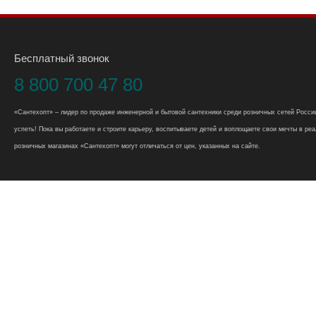
Бесплатный звонок
8 800 700 47 80
«Сантехопт» – лидер по продаже инженерной и бытовой сантехники среди розничных сетей России
успеть! Пока вы работаете и строите карьеру, воспитываете детей и воплощаете свои мечты в реал
розничных магазинах «Сантехопт» могут отличаться от цен, указанных на сайте.