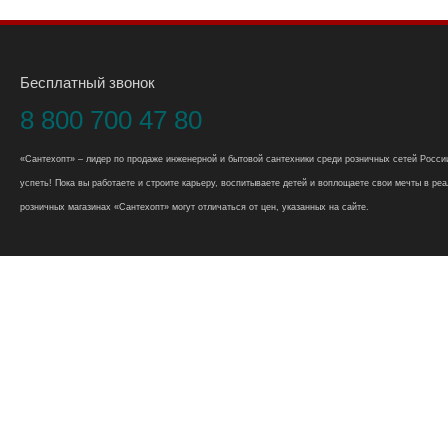
Бесплатный звонок
8 800 700 47 80
«Сантехопт» – лидер по продаже инженерной и бытовой сантехники среди розничных сетей России
успеть! Пока вы работаете и строите карьеру, воспитываете детей и воплощаете свои мечты в реал
розничных магазинах «Сантехопт» могут отличаться от цен, указанных на сайте.