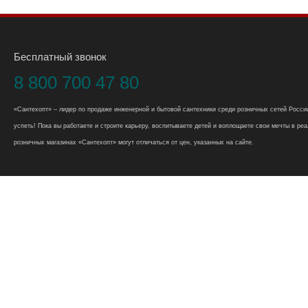
Бесплатный звонок
8 800 700 47 80
«Сантехопт» – лидер по продаже инженерной и бытовой сантехники среди розничных сетей России
успеть! Пока вы работаете и строите карьеру, воспитываете детей и воплощаете свои мечты в реал
розничных магазинах «Сантехопт» могут отличаться от цен, указанных на сайте.