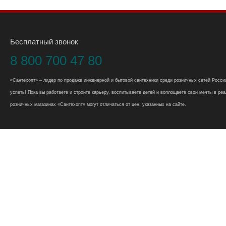
Бесплатный звонок
8 800 700 47 80
«Сантехопт» – лидер по продаже инженерной и бытовой сантехники среди розничных сетей России
успеть! Пока вы работаете и строите карьеру, воспитываете детей и воплощаете свои мечты в реал
розничных магазинах «Сантехопт» могут отличаться от цен, указанных на сайте.