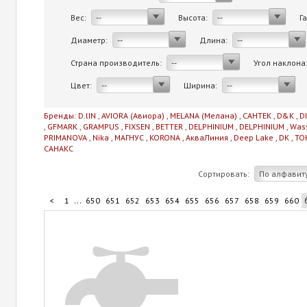
Вес:
Высота:
Г
--
--
Диаметр:
Длина:
--
--
Страна производитель:
Угол наклона
--
Цвет:
Ширина:
--
--
Бренды:
D.lIN
,
AVIORA (Авиора)
,
MELANA (Мелана)
,
САНТЕК
,
D&K
,
D
,
GFMARK
,
GRAMPUS
,
FIXSEN
,
BETTER
,
DELPHINIUM
,
DELPHINIUM
,
Was
PRIMANOVA
,
Nika
,
МАГНУС
,
KORONA
,
АкваЛиния
,
Deep Lake
,
DK
,
TO
САНАКС
Сортировать:
По алфавит
...
<
1
650
651
652
653
654
655
656
657
658
659
660
...
670
671
672
673
711
>