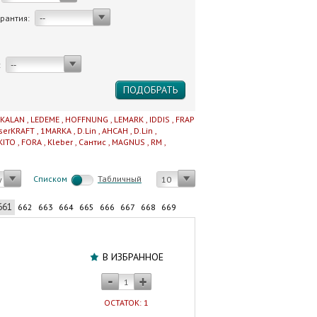
арантия:
--
:
--
IKALAN
,
LEDEME
,
HOFFNUNG
,
LEMARK
,
IDDIS
,
FRAP
serKRAFT
,
1MARKA
,
D.Lin
,
AHCAH
,
D.Lin
,
KITO
,
FORA
,
Kleber
,
Сантис
,
MAGNUS
,
RM
,
Cписком
Табличный
у
10
661
662
663
664
665
666
667
668
669
Фильтр
водозаборный
В ИЗБРАННОЕ
Джилекс
1
МП
ОСТАТОК: 1
НЦ