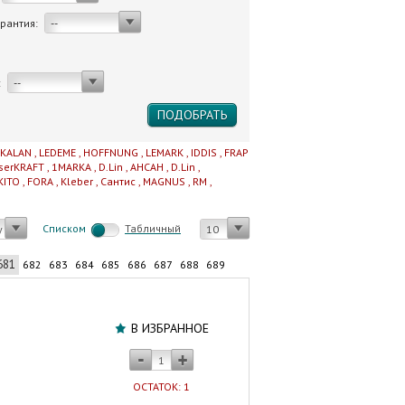
арантия:
--
:
--
IKALAN
,
LEDEME
,
HOFFNUNG
,
LEMARK
,
IDDIS
,
FRAP
serKRAFT
,
1MARKA
,
D.Lin
,
AHCAH
,
D.Lin
,
KITO
,
FORA
,
Kleber
,
Сантис
,
MAGNUS
,
RM
,
Cписком
Табличный
у
10
681
682
683
684
685
686
687
688
689
Шкаф-
зеркало
В ИЗБРАННОЕ
60
см
"Olsen-
ОСТАТОК: 1
60"