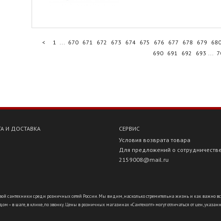
<
1
...
670
671
672
673
674
675
676
677
678
679
68
690
691
692
693
...
7
А И ДОСТАВКА
СЕРВИС
Условия возврата товара
Для предложений о сотрудничеств
2159008@mail.ru
ой сантехники среди розничных сетей России. Мы видим, насколько стремительна жизнь и как важно всё ус
ом – в шаге, в клике, по звонку. Цены в розничных магазинах «Сантехопт» могут отличаться от цен, указан