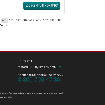
ДОБАВИТЬ В КОРЗИНУ
0
681
682
683
684
685
686
687
688
689
06
>
КОНТАКТЫ
Магазины и пункты выдачи
е
Бесплатный звонок по России
8 800 700 47 80
петь! Пока вы работаете и строите карьеру, воспитываете детей
ных на сайте.