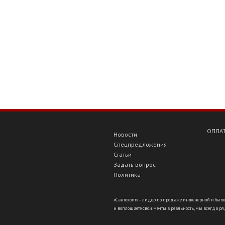
ОПЛАТ
Новости
Спецпредложения
Статьи
Задать вопрос
Политика
«Сантехопт» – лидер по продаже инженерной и бытов
и воплощаете свои мечты в реальность, мы всегда ряд