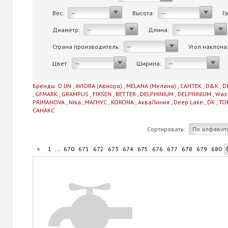
Вес:
Высота:
Г
--
--
Диаметр:
Длина:
--
--
Страна производитель:
Угол наклона
--
Цвет:
Ширина:
--
--
Бренды:
D.lIN
,
AVIORA (Авиора)
,
MELANA (Мелана)
,
САНТЕК
,
D&K
,
D
,
GFMARK
,
GRAMPUS
,
FIXSEN
,
BETTER
,
DELPHINIUM
,
DELPHINIUM
,
Was
PRIMANOVA
,
Nika
,
МАГНУС
,
KORONA
,
АкваЛиния
,
Deep Lake
,
DK
,
TO
САНАКС
Сортировать:
По алфавит
...
<
1
670
671
672
673
674
675
676
677
678
679
680
...
690
691
692
693
706
>