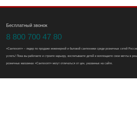
Бесплатный звонок
8 800 700 47 80
«Сантехопт» – лидер по продаже инженерной и бытовой сантехники среди розничных сетей России
успеть! Пока вы работаете и строите карьеру, воспитываете детей и воплощаете свои мечты в реал
розничных магазинах «Сантехопт» могут отличаться от цен, указанных на сайте.