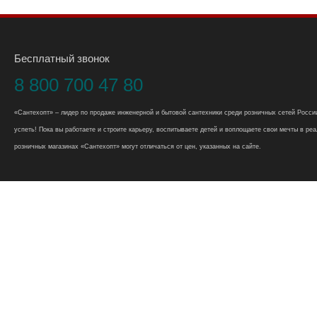
Бесплатный звонок
8 800 700 47 80
«Сантехопт» – лидер по продаже инженерной и бытовой сантехники среди розничных сетей России
успеть! Пока вы работаете и строите карьеру, воспитываете детей и воплощаете свои мечты в реал
розничных магазинах «Сантехопт» могут отличаться от цен, указанных на сайте.