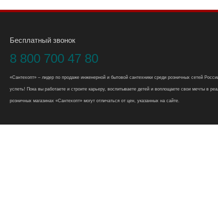
Бесплатный звонок
8 800 700 47 80
«Сантехопт» – лидер по продаже инженерной и бытовой сантехники среди розничных сетей России
успеть! Пока вы работаете и строите карьеру, воспитываете детей и воплощаете свои мечты в реал
розничных магазинах «Сантехопт» могут отличаться от цен, указанных на сайте.