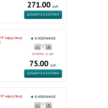
271.00
VTr.581.N.0604
руб.
Италия
Артикул:
ДОБАВИТЬ В КОРЗИНУ
19725
" нар.р./вн.р.
В ИЗБРАННОЕ
K
ОСТАТОК: 12 ШТ.
75.00
руб.
ДОБАВИТЬ В КОРЗИНУ
" нар.р./вн.р.
В ИЗБРАННОЕ