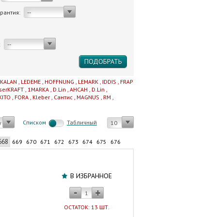
арантия:
--
:
--
IKALAN
,
LEDEME
,
HOFFNUNG
,
LEMARK
,
IDDIS
,
FRAP
serKRAFT
,
1MARKA
,
D.Lin
,
AHCAH
,
D.Lin
,
KITO
,
FORA
,
Kleber
,
Сантис
,
MAGNUS
,
RM
,
Cписком
Табличный
у
10
668
669
670
671
672
673
674
675
676
Футорка
резьбовая
В ИЗБРАННОЕ
1"х1/2"
нар.р./
вн.р.
ОСТАТОК: 13 ШТ.
VALTEC