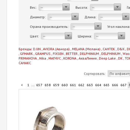
Вес:
Высота:
Г
--
--
Диаметр:
Длина:
--
--
Страна производитель:
Угол наклона
--
Цвет:
Ширина:
--
--
Бренды:
D.lIN
,
AVIORA (Авиора)
,
MELANA (Мелана)
,
САНТЕК
,
D&K
,
D
,
GFMARK
,
GRAMPUS
,
FIXSEN
,
BETTER
,
DELPHINIUM
,
DELPHINIUM
,
Was
PRIMANOVA
,
Nika
,
МАГНУС
,
KORONA
,
АкваЛиния
,
Deep Lake
,
DK
,
TO
САНАКС
Сортировать:
По алфавит
...
<
1
657
658
659
660
661
662
663
664
665
666
667
...
677
678
679
680
706
>