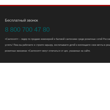
Бесплатный звонок
8 800 700 47 80
«Сантехопт» – лидер по продаже инженерной и бытовой сантехники среди розничных сетей России
успеть! Пока вы работаете и строите карьеру, воспитываете детей и воплощаете свои мечты в реал
розничных магазинах «Сантехопт» могут отличаться от цен, указанных на сайте.