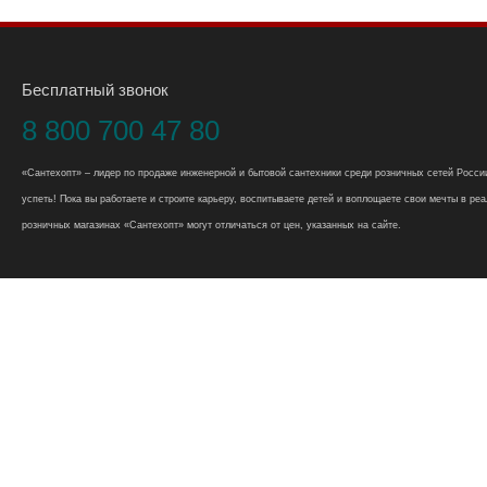
Бесплатный звонок
8 800 700 47 80
«Сантехопт» – лидер по продаже инженерной и бытовой сантехники среди розничных сетей России
успеть! Пока вы работаете и строите карьеру, воспитываете детей и воплощаете свои мечты в реал
розничных магазинах «Сантехопт» могут отличаться от цен, указанных на сайте.