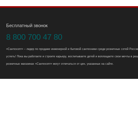
Бесплатный звонок
8 800 700 47 80
«Сантехопт» – лидер по продаже инженерной и бытовой сантехники среди розничных сетей России
успеть! Пока вы работаете и строите карьеру, воспитываете детей и воплощаете свои мечты в реал
розничных магазинах «Сантехопт» могут отличаться от цен, указанных на сайте.