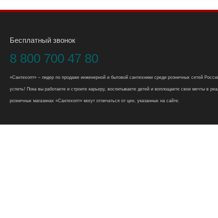
Бесплатный звонок
8 800 700 47 80
«Сантехопт» – лидер по продаже инженерной и бытовой сантехники среди розничных сетей России
успеть! Пока вы работаете и строите карьеру, воспитываете детей и воплощаете свои мечты в реал
розничных магазинах «Сантехопт» могут отличаться от цен, указанных на сайте.