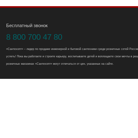
Бесплатный звонок
8 800 700 47 80
«Сантехопт» – лидер по продаже инженерной и бытовой сантехники среди розничных сетей России
успеть! Пока вы работаете и строите карьеру, воспитываете детей и воплощаете свои мечты в реал
розничных магазинах «Сантехопт» могут отличаться от цен, указанных на сайте.