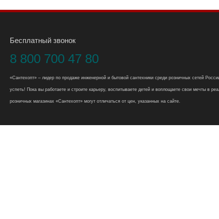
Бесплатный звонок
8 800 700 47 80
«Сантехопт» – лидер по продаже инженерной и бытовой сантехники среди розничных сетей России
успеть! Пока вы работаете и строите карьеру, воспитываете детей и воплощаете свои мечты в реал
розничных магазинах «Сантехопт» могут отличаться от цен, указанных на сайте.