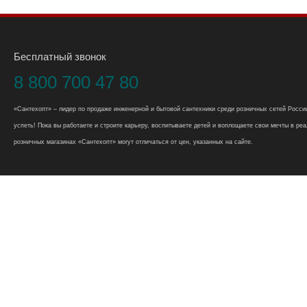
Бесплатный звонок
8 800 700 47 80
«Сантехопт» – лидер по продаже инженерной и бытовой сантехники среди розничных сетей России
успеть! Пока вы работаете и строите карьеру, воспитываете детей и воплощаете свои мечты в реал
розничных магазинах «Сантехопт» могут отличаться от цен, указанных на сайте.