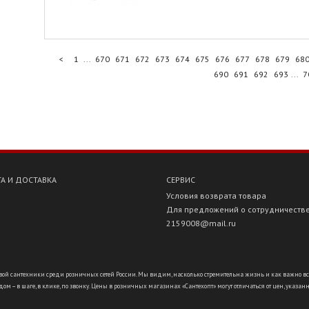
<
1
...
670
671
672
673
674
675
676
677
678
679
68
690
691
692
693
...
7
А И ДОСТАВКА
СЕРВИС
Условия возврата товара
Для предложений о сотрудничеств
2159008@mail.ru
ой сантехники среди розничных сетей России. Мы видим, насколько стремительна жизнь и как важно всё ус
ом – в шаге, в клике, по звонку. Цены в розничных магазинах «Сантехопт» могут отличаться от цен, указан