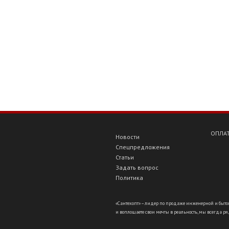
ОПЛАТ
Новости
Спецпредложения
Статьи
Задать вопрос
Политика
«Сантехопт» – лидер по продаже инженерной и бытов
и воплощаете свои мечты в реальность, мы всегда ряд