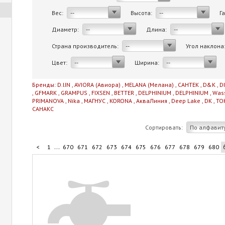
Вес:
Высота:
Г
--
--
Диаметр:
Длина:
--
--
Страна производитель:
Угол наклона
--
Цвет:
Ширина:
--
--
Бренды:
D.lIN
,
AVIORA (Авиора)
,
MELANA (Мелана)
,
САНТЕК
,
D&K
,
D
,
GFMARK
,
GRAMPUS
,
FIXSEN
,
BETTER
,
DELPHINIUM
,
DELPHINIUM
,
Was
PRIMANOVA
,
Nika
,
МАГНУС
,
KORONA
,
АкваЛиния
,
Deep Lake
,
DK
,
TO
САНАКС
Сортировать:
По алфавит
...
<
1
670
671
672
673
674
675
676
677
678
679
680
...
690
691
692
693
706
>