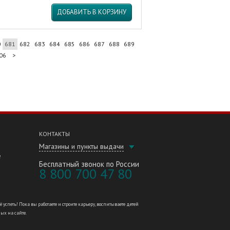
ДОБАВИТЬ В КОРЗИНУ
0
681
682
683
684
685
686
687
688
689
06
>
КОНТАКТЫ
Магазины и пункты выдачи
е
Бесплатный звонок по России
8 800 700 47 80
петь! Пока вы работаете и строите карьеру, воспитываете детей
ных на сайте.