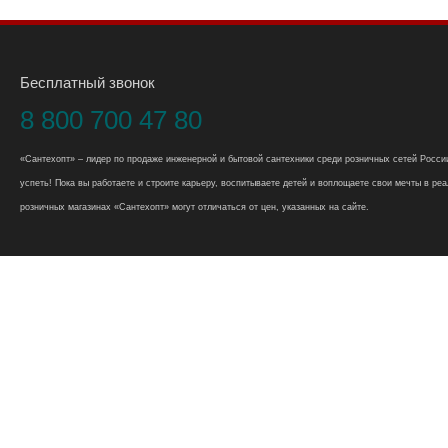
Бесплатный звонок
8 800 700 47 80
«Сантехопт» – лидер по продаже инженерной и бытовой сантехники среди розничных сетей России
успеть! Пока вы работаете и строите карьеру, воспитываете детей и воплощаете свои мечты в реал
розничных магазинах «Сантехопт» могут отличаться от цен, указанных на сайте.