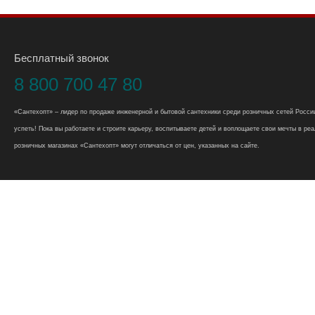
Бесплатный звонок
8 800 700 47 80
«Сантехопт» – лидер по продаже инженерной и бытовой сантехники среди розничных сетей России
успеть! Пока вы работаете и строите карьеру, воспитываете детей и воплощаете свои мечты в реал
розничных магазинах «Сантехопт» могут отличаться от цен, указанных на сайте.